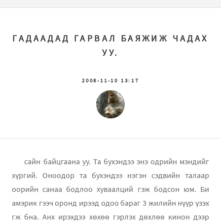
ГАДААДАД ГАРВАЛ БАЯЖИЖ ЧАДАХ
УУ.
2008-11-10 13:17
сайн байцгаана уу. Та бухэндээ энэ одрийн мэндийг
хүргий. Оноодор та бухэндээ нэгэн сэдвийн талаар
оорийн санаа бодлоо хуваалций гэж бодсон юм. Би
амэрик гээч оронд ирээд одоо бараг 3 жилийн нүүр үзэх
гж бна. Анх ирэхдээ хөхөө гэрлэх дөхлөө кинон дээр