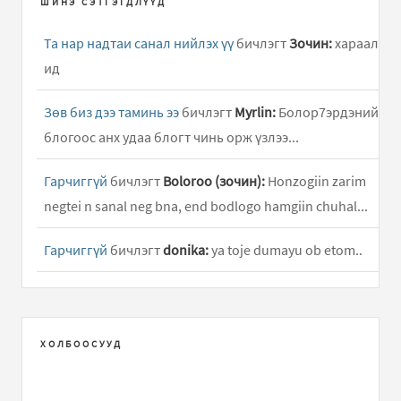
ШИНЭ СЭТГЭГДЛҮҮД
Та нар надтаи санал нийлэх үү
бичлэгт
Зочин:
хараал
ид
Зөв биз дээ таминь ээ
бичлэгт
Myrlin:
Болор7эрдэний
блогоос анх удаа блогт чинь орж үзлээ...
Гарчиггүй
бичлэгт
Boloroo (зочин):
Honzogiin zarim
negtei n sanal neg bna, end bodlogo hamgiin chuhal...
Гарчиггүй
бичлэгт
donika:
ya toje dumayu ob etom..
Гарчиггүй
бичлэгт
G84:
txs i thinking about,..
Гарчиггүй
бичлэгт
xvv:
Огт гар хүрмээргүй л байна
ХОЛБООСУУД
Өөрснөө хийж бүтээж арай л өөр байдлаар бүсээ
чангалж байгаад ч болсон..