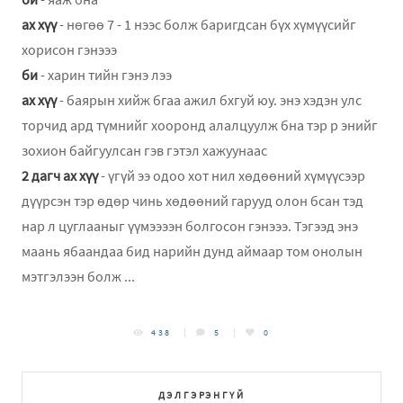
ах хүү
- нөгөө 7 - 1 нээс болж баригдсан бүх хүмүүсийг
хорисон гэнэээ
би
- харин тийн гэнэ лээ
ах хүү
- баярын хийж бгаа ажил бхгуй юу. энэ хэдэн улс
торчид ард түмнийг хооронд алалцуулж бна тэр р энийг
зохион байгуулсан гэв гэтэл хажуунаас
2 дагч ах xүү
- үгүй ээ одоо хот нил хөдөөний xүмүүсээр
дүүрсэн тэр өдөр чинь хөдөөний гарууд олон бсан тэд
нар л цуглааныг үүмээээн болгосон гэнэээ. Тэгээд энэ
маань ябаандаа бид нарийн дунд аймаар том онолын
мэтгэлээн болж ...
438
5
0
ДЭЛГЭРЭНГҮЙ