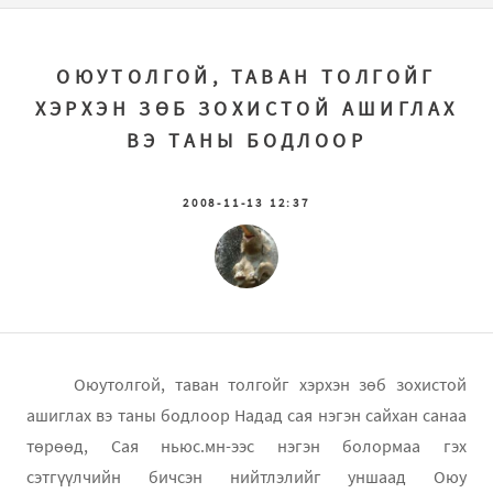
ОЮУТОЛГОЙ, ТАВАН ТОЛГОЙГ
ХЭРХЭН ЗӨБ ЗОХИСТОЙ АШИГЛАХ
ВЭ ТАНЫ БОДЛООР
2008-11-13 12:37
Оюутолгой, таван толгойг хэрхэн зөб зохистой
ашиглах вэ таны бодлоор Надад сая нэгэн сайхан санаа
төрөөд, Сая ньюс.мн-ээс нэгэн болормаа гэх
сэтгүүлчийн бичсэн нийтлэлийг уншаад Оюу