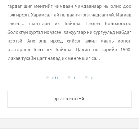
гардаг шиг мөнгийг чимдаан чимдаанаар нь олно доо
гэж ирсэн. Xарамсалтай нь даанч тэгж чадсангүй. Иагаад
гэвэл.... шалтгаан их байлаа. Гэхдээ болохоосоо
болохгүй хуртэл их үзсэн. Хажуугаар ни сургуульд иабдаг
нэртэй. Анх энд ирээд хийсэн ажил маань иопон
рэстөранд бэлтгэгч байлаа. Цалин нь сарийн 1500.
Иахав тухайн цагт надад их мөнгө шиг са...
389
3
0
ДЭЛГЭРЭНГҮЙ