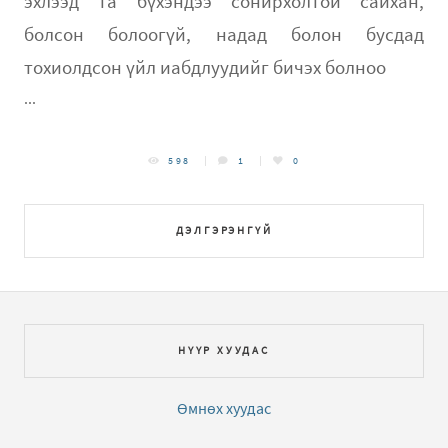
эхлээд та бүхэндээ сонирхолтой сайхан,
болсон болоогүй, надад болон бусдад
тохиолдсон үйл иабдлуудийг бичэх болноо
...
598
1
0
ДЭЛГЭРЭНГҮЙ
НҮҮР ХУУДАС
Өмнөх хуудас