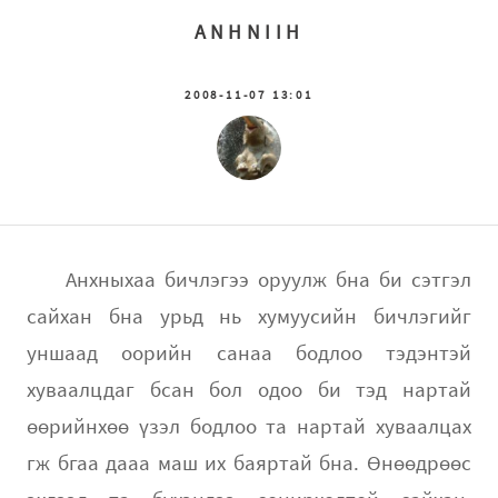
ANHNIIH
2008-11-07 13:01
Aнхныхаа бичлэгээ оруулж бна би сэтгэл
сайхан бна урьд нь хумуусийн бичлэгийг
уншаад оорийн санаа бодлоо тэдэнтэй
хуваалцдаг бсан бол одоо би тэд нартай
өөрийнхөө үзэл бодлоо та нартай хуваалцах
гж бгаа дааа маш их баяртай бна. Өнөөдрөөс