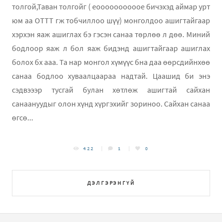
толгой,Таван толгойг ( eooooooooooe бичэхэд аймар урт
юм аа ОТТТ гж тобчиллоо шүү) монголдоо ашигтайгаар
хэрхэн яаж ашиглах бэ гэсэн санаа төрлөө л дөө. Миний
бодлоор яаж л бол яаж бидэнд ашигтайгаар ашиглах
болох бх ааа. Та нар монгол xүмүүс бна даа өөрсдийнxөө
санаа бодлоо хуваалцаараа надтай. Цаашид би энэ
сэдвэээр тусгай булан хөтлөж ашигтай сайхан
санаануудыг олон хүнд хүргэхийг зориноо. Сайхан санаа
өгсө...
422
1
0
ДЭЛГЭРЭНГҮЙ