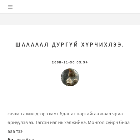
Цэс
ШАААААЛ ДУРГҮЙ ХҮРЧИХЛЭЭ.
2008-11-30 03:54
саяхан ажил дээрэ хамт бдаг ах нартайгаа жаал яриа
өрнүүлэв ээ. Тэгсэн нэг нь хэлжийнэ. Монгол сүйрч бнаа
ааа тээ
би
- яаж бна