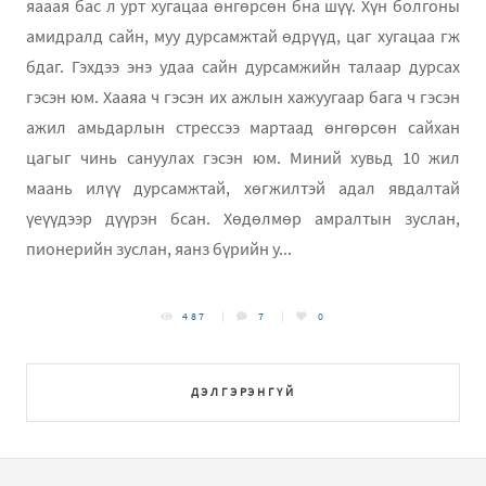
яааая бас л урт хугацаа өнгөрсөн бна шүү. Хүн болгоны
амидралд сайн, муу дурсамжтай өдрүүд, цаг хугацаа гж
бдаг. Гэхдээ энэ удаа сайн дурсамжийн талаар дурсах
гэсэн юм. Хааяа ч гэсэн их ажлын хажуугаар бага ч гэсэн
ажил амьдарлын стрессээ мартаад өнгөрсөн сайхан
цагыг чинь сануулах гэсэн юм. Миний хувьд 10 жил
маань илүү дурсамжтай, хөгжилтэй адал явдалтай
үеүүдээр дүүрэн бсан. Хөдөлмөр амралтын зуслан,
пионерийн зуслан, яанз бүрийн у...
487
7
0
ДЭЛГЭРЭНГҮЙ