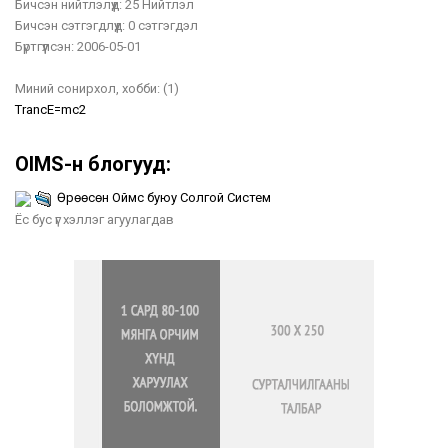
Бичсэн нийтлэлүүд:
25 Нийтлэл
Бичсэн сэтгэгдлүүд:
0 сэтгэгдэл
Бүртгүүлсэн:
2006-05-01
Миний сонирхол, хобби:
(1)
TrancE=mc2
OIMS-н блогууд:
Өрөөсөн Оймс буюу Солгой Систем
Ёс бус үг хэллэг агуулагдав