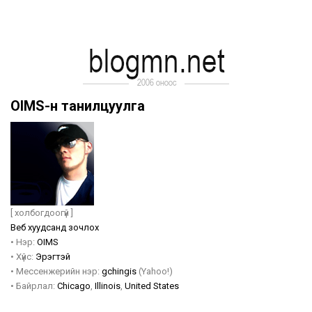
OIMS-н танилцуулга
[ холбогдоогүй ]
Веб хуудсанд зочлох
•
Нэр:
OIMS
•
Хүйс:
Эрэгтэй
•
Мессенжерийн нэр:
gchingis
(Yahoo!)
•
Байрлал:
Chicago
,
Illinois
,
United States