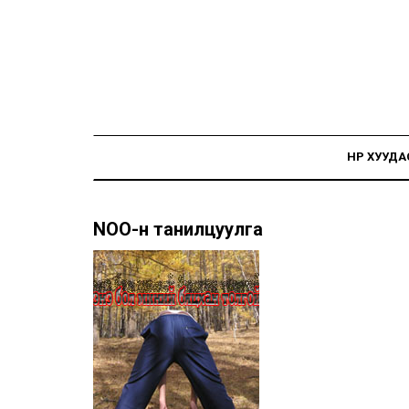
НҮҮР ХУУДА
NOO-н танилцуулга