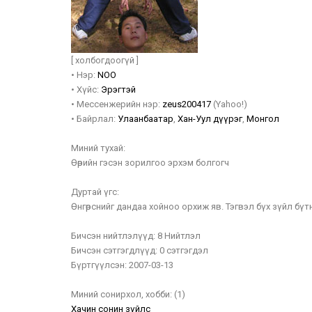
[ холбогдоогүй ]
•
Нэр:
NOO
•
Хүйс:
Эрэгтэй
•
Мессенжерийн нэр:
zeus200417
(Yahoo!)
•
Байрлал:
Улаанбаатар
,
Хан-Уул дүүрэг
,
Монгол
Миний тухай:
Өөрийн гэсэн зорилгоо эрхэм болгогч
Дуртай үгс:
Өнгөрснийг дандаа хойноо орхиж яв. Тэгвэл бүх зүйл бүтн
Бичсэн нийтлэлүүд:
8 Нийтлэл
Бичсэн сэтгэгдлүүд:
0 сэтгэгдэл
Бүртгүүлсэн:
2007-03-13
Миний сонирхол, хобби:
(1)
Хачин сонин зүйлс