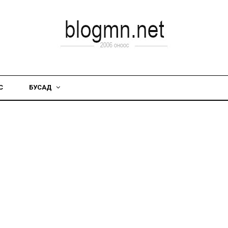
С
БУСАД