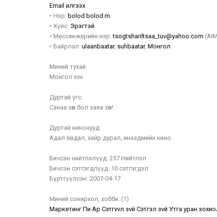
Email илгээх
•
Нэр:
bolod
bolod.m
•
Хүйс:
Эрэгтэй
•
Мессенжерийн нэр:
tsogtshariltsaa_tuv@yahoo.com
(AIM
•
Байрлал:
ulaanbaatar
,
suhbaatar
,
Монгол
Миний тухай:
Монгол хvн
Дуртай үгс:
Санаа зөв бол заяа зөв!
Дуртай кинонууд:
Адал явдал, хайр дурал, инээдмийн кино
Бичсэн нийтлэлүүд:
257 Нийтлэл
Бичсэн сэтгэгдлүүд:
10 сэтгэгдэл
Бүртгүүлсэн:
2007-04-17
Миний сонирхол, хобби:
(1)
Маркетинг Пи Ар Сэтгvvл зvй Сэтгэл зvй Утга уран зохи