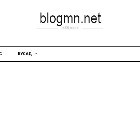
С
БУСАД