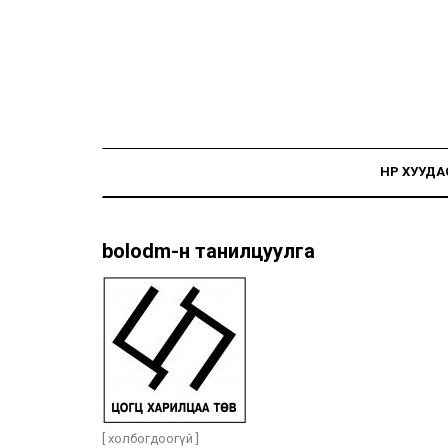
НҮҮР ХУУДА
bolodm-н танилцуулга
[ холбогдоогүй ]