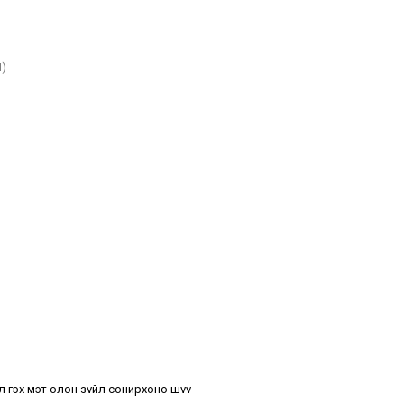
)
ол гэх мэт олон зvйл сонирхоно шvv