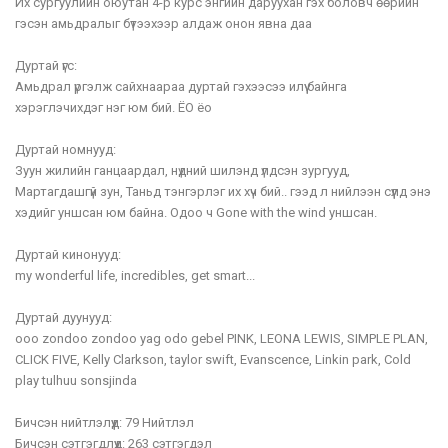
Их сургуулийн оюутан 4-р курс энгийн даруухан гэх боловч өөрийн
гэсэн амьдралыг бүтээхээр алдаж онон явна даа
Дуртай үгс:
Амьдрал үргэлж сайхнаараа дуртай гэхээсээ илүү байнга
хэрэглэчихдэг нэг юм бий. ЁО ёо
Дуртай номнууд:
Зуун жилийн ганцаардал, нүдний шилэнд үлдсэн зургууд,
Мартагдашгүй зун, Таньд тэнгэрлэг их хүч бий.. гээд л нийлээн сүүлд энэ
хэдийг уншсан юм байна. Одоо ч Gone with the wind уншсан.
Дуртай кинонууд:
my wonderful life, incredibles, get smart...
Дуртай дуунууд:
ooo zondoo zondoo yag odo gebel PINK, LEONA LEWIS, SIMPLE PLAN,
CLICK FIVE, Kelly Clarkson, taylor swift, Evanscence, Linkin park, Cold
play tulhuu sonsjinda
Бичсэн нийтлэлүүд:
79 Нийтлэл
Бичсэн сэтгэгдлүүд:
263 сэтгэгдэл