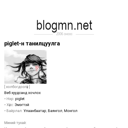
piglet-н танилцуулга
[ холбогдоогүй ]
Веб хуудсанд зочлох
•
Нэр:
piglet
•
Хүйс:
Эмэгтэй
•
Байрлал:
Улаанбаатар
,
Баянгол
,
Монгол
Миний тухай: