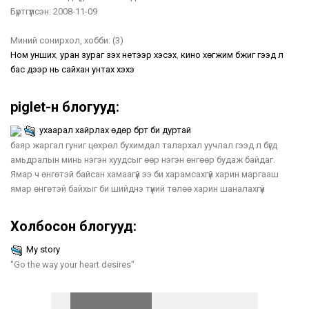
Бүртгүүлсэн:
2008-11-09
Миний сонирхол, хобби:
(3)
Ном унших
,
уран зураг үзэх нетээр хэсэх
,
кино хөгжим бүжиг гээд л
бас дээр нь сайхан унтах хэхэ
piglet-н блогууд:
ухаарал хайрлах өдөр бүрт би дуртай
баяр жаргал гуниг цөхрөл бухимдал талархал уучлал гээд л бүгд
амьдралын минь нэгэн хуудсыг өөр нэгэн өнгөөр будаж байдаг.
Ямар ч өнгөтэй байсан хамаагүй ээ би харамсахгүй харин маргааш
ямар өнгөтэй байхыг би шийднэ түүний төлөө харин шаналахгүй
Холбосон блогууд:
My story
"Go the way your heart desires"