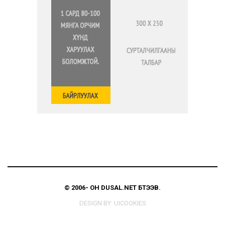
© 2006-
ОН
DUSAL.NET
БҮТЭЭВ.
DESIGN BY:
UICOOKIES