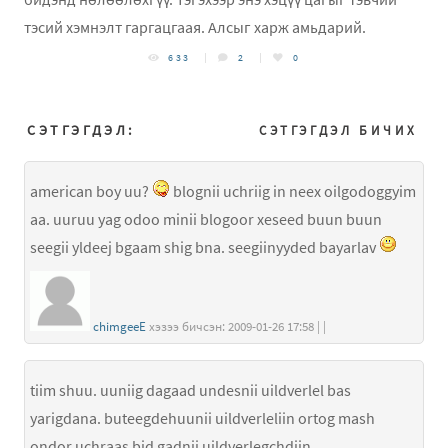
тэсий хэмнэлт гаргацгаая. Алсыг харж амьдарий.
633
2
0
СЭТГЭГДЭЛ:
СЭТГЭГДЭЛ БИЧИХ
american boy uu?
blognii uchriig in neex oilgodoggyim
aa. uuruu yag odoo minii blogoor xeseed buun buun
seegii yldeej bgaam shig bna. seegiinyyded bayarlav
chimgeeE
хэзээ бичсэн: 2009-01-26 17:58 | |
tiim shuu. uuniig dagaad undesnii uildverlel bas
yarigdana. buteegdehuunii uildverleliin ortog mash
ondor uchraas bid gadnii uildverlegchdiin