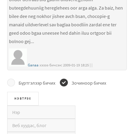
buteegdehuuniig hereglehees oor arga alga. Za baiz, hen
bilee dee neg nokhor jishee avch bsan, chocopie-g
manaid uildverlevel sav baglaa boodliin zardal ene ter
geed odoo bgaa uneesee hed dahin iluu ortgoor bii
bolnoo gej...
Ganaa
хэзээ бичсэн: 2009-01-19 18:25 | |
Бүртгэлээр бичих
Зочиноор бичих