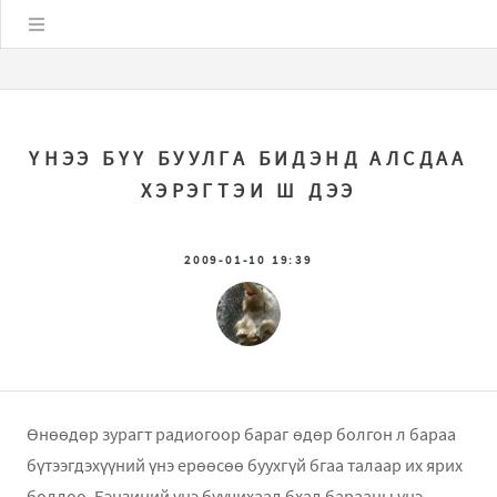
Цэс
ҮНЭЭ БҮҮ БУУЛГА БИДЭНД АЛСДАА
ХЭРЭГТЭИ Ш ДЭЭ
2009-01-10 19:39
Өнөөдөр зурагт радиогоор бараг өдөр болгон л бараа
бүтээгдэхүүний үнэ ерөөсөө буухгүй бгаа талаар их ярих
боллоо. Бэнзиний үнэ буучихаад бхад барааны үнэ