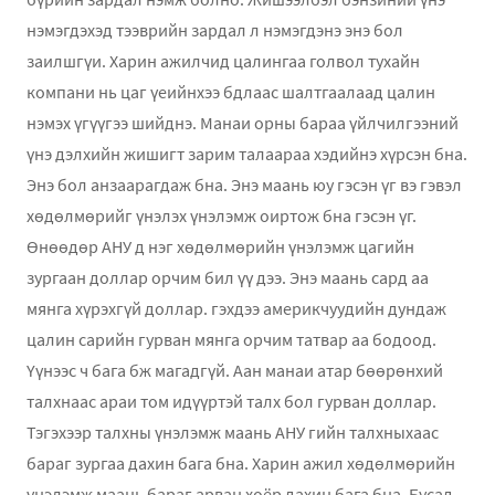
нэмэгдэхэд тээврийн зардал л нэмэгдэнэ энэ бол
заилшгүи. Харин ажилчид цалингаа голвол тухайн
компани нь цаг үеийнхээ бдлаас шалтгаалаад цалин
нэмэх үгүүгээ шийднэ. Манаи орны бараа үйлчилгээний
үнэ дэлхийн жишигт зарим талаараа хэдийнэ хүрсэн бна.
Энэ бол анзаарагдаж бна. Энэ маань юу гэсэн үг вэ гэвэл
хөдөлмөрийг үнэлэх үнэлэмж оиртож бна гэсэн үг.
Өнөөдөр АНУ д нэг хөдөлмөрийн үнэлэмж цагийн
зургаан доллар орчим бил үү дээ. Энэ маань сард аа
мянга хүрэхгүй доллар. гэхдээ америкчуудийн дундаж
цалин сарийн гурван мянга орчим татвар аа бодоод.
Үүнээс ч бага бж магадгүй. Аан манаи атар бөөрөнхий
талхнаас араи том идүүртэй талх бол гурван доллар.
Тэгэхээр талхны үнэлэмж маань АНУ гийн талхныхаас
бараг зургаа дахин бага бна. Харин ажил хөдөлмөрийн
үнэлэмж маань бараг арван хоёр дахин бага бна. Бусад