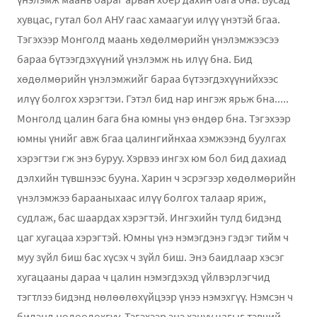
хувцас, гутал бол АНУ гаас хамаагуи илүү үнэтэй бгаа.
Тэгэхээр Монголд маань хөдөлмөрийн үнэлэмжээсээ
бараа бүтээгдэхүүний үнэлэмж нь илүү бна. Бид
хөдөлмөрийн үнэлэмжийг бараа бүтээгдэхүүнийхээс
илүү болгох хэрэгтэи. Гэтэл бид нар ингэж ярьж бна.....
Монголд цалин бага бна юмны үнэ өндөр бна. Тэгэхээр
юмны үнийг авж бгаа цалингийнхаа хэмжээнд буулгах
хэрэгтэи гж энэ буруу. Хэрвээ ингэх юм бол бид дахиад
дэлхийн түвшнээс бууна. Харин ч эсрэгээр хөдөлмөрийн
үнэлэмжээ барааныхаас илүү болгох талаар яриж,
судлаж, бас шаардах хэрэгтэй. Ингэхийн тулд бидэнд
цаг хугацаа хэрэгтэй. Юмны үнэ нэмэгдэнэ гэдэг тийм ч
муу зүйл биш бас хүсэх ч зүйл биш. Энэ баидлаар хэсэг
хугацааны дараа ч цалин нэмэгдэхэд үйлвэрлэгчид
тэгтлээ бидэнд нөлөөлөхүйцээр үнээ нэмэхгүү. Нэмсэн ч
бидэнд нөлөөлөхгүү. Тэгэхээр энэ хэцүү цагыг тэвчий