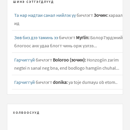
ШИНЭ СЭТГЭГДЛҮҮД
Та нар надтаи санал нийлэх үү
бичлэгт
Зочин:
хараал
ид
Зөв биз дээ таминь ээ
бичлэгт
Myrlin:
Болор7эрдэний
блогоос анх удаа блогт чинь орж үзлээ...
Гарчиггүй
бичлэгт
Boloroo (зочин):
Honzogiin zarim
negtei n sanal neg bna, end bodlogo hamgiin chuhal...
Гарчиггүй
бичлэгт
donika:
ya toje dumayu ob etom..
Гарчиггүй
бичлэгт
G84:
txs i thinking about,..
Гарчиггүй
бичлэгт
xvv:
Огт гар хүрмээргүй л байна
ХОЛБООСУУД
Өөрснөө хийж бүтээж арай л өөр байдлаар бүсээ
чангалж байгаад ч болсон..