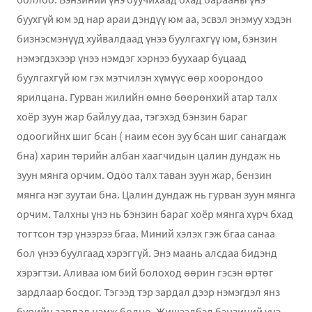
буухгүй юм эд нар араи дэндүү юм аа, эсвэл энэмуу хэдэн
бизнэсмэнүүд хуйвалдаад үнээ буулгахгүү юм, бэнзин
нэмэгдэхээр үнээ нэмдэг хэрнээ буухаар буцаад
буулгахгүй юм гэх мэтчилэн хүмүүс өөр хоорондоо
ярилцана. Гурван жилийн өмнө бөөрөнхий атар талх
хоёр зуун жар байлуу даа, тэгэхэд бэнзин бараг
одоогийнх шиг бсан ( наим есөн зуу бсан шиг санагдаж
бна) харин төрийн албан хаагчидын цалин дундаж нь
зуун мянга орчим. Одоо талх таван зуун жар, бензин
мянга нэг зуутаи бна. Цалин дундаж нь гурван зуун мянга
орчим. Талхны үнэ нь бэнзин бараг хоёр мянга хүрч бхад
тогтсон тэр үнээрээ бгаа. Миний хэлэх гэж бгаа санаа
бол үнээ буулгаад хэрэггүй. Энэ маань алсдаа бидэнд
хэрэгтэи. Аливаа юм бий болоход өөрин гэсэн өртөг
зардлаар босдог. Тэгээд тэр зардал дээр нэмэгдэл янз
бүрийн зардал нэмж болно. Жишээлбэл бэнзиний үнэ