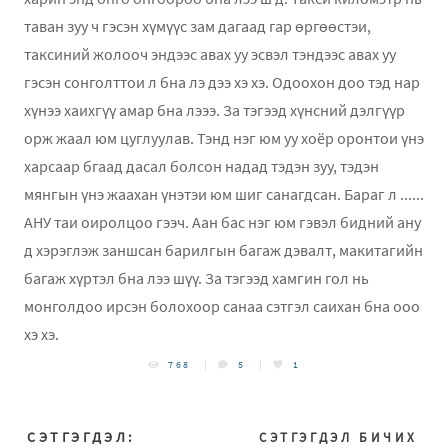
таван зуу ч гэсэн хүмүүс зам дагаад гар өргөөстэи,
таксиний жолооч эндээс авах уу эсвэл тэндээс авах уу
гэсэн сонголттои л бна лэ дээ хэ хэ. Одоохон доо тэд нар
хүнээ хаихгүү амар бна лэээ. За тэгээд хүнсний дэлгүүр
орж жаал юм цуглуулав. Тэнд нэг юм уу хоёр оронтои үнэ
харсаар бгаад дасал болсон надад тэдэн зуу, тэдэн
мянгын үнэ жаахан үнэтэи юм шиг санагдсан. Бараг л ......
АНУ таи оиролцоо гээч. Аан бас нэг юм гэвэл бидний ану
д хэрэглэж заншсан барилгын багаж дэвалт, макитагийн
багаж хүртэл бна лээ шүү. За тэгээд хамгин гол нь
монголдоо ирсэн болохоор санаа сэтгэл саихан бна ооо
хэ хэ.
768
5
1
СЭТГЭГДЭЛ:
СЭТГЭГДЭЛ БИЧИХ