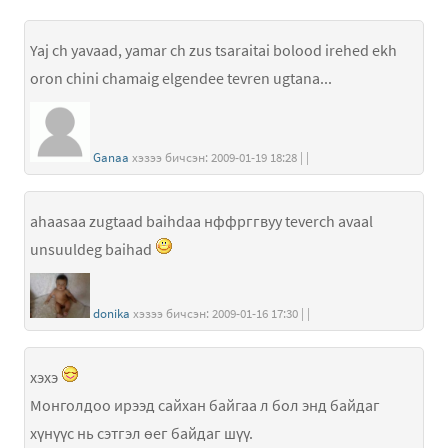
Yaj ch yavaad, yamar ch zus tsaraitai bolood irehed ekh
oron chini chamaig elgendee tevren ugtana...
Ganaa
хэзээ бичсэн: 2009-01-19 18:28 | |
ahaasaa zugtaad baihdaa нффрггвуу teverch avaal
unsuuldeg baihad
donika
хэзээ бичсэн: 2009-01-16 17:30 | |
хэхэ
Монголдоо ирээд сайхан байгаа л бол энд байдаг
хүнүүс нь сэтгэл өег байдаг шүү.