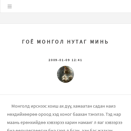
Цэс
ГОЁ МОНГОЛ НУТАГ МИНЬ
2009-01-09 12:41
Монголд ирснээс хоиш ах дүү, хамаатан садан наиз
нөхдийхөөрөө ороод хэд хоног баахан тэнэлээ. Тэд нар
маань ерөнхийдөө хэвээрээ харин намаиг л яаг хэвээрээ
бна өөрчлөгдөөгүи бна гээд л бсан, аан бас жаахан