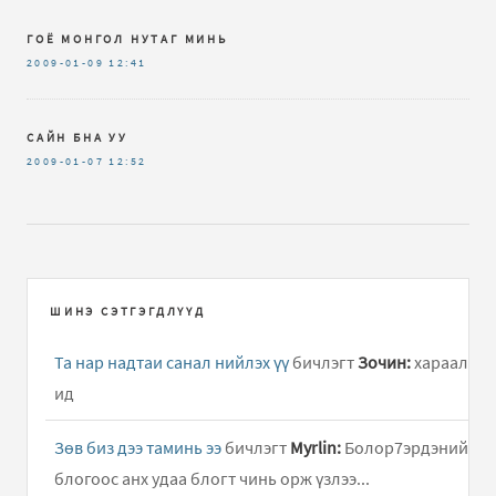
ГОЁ МОНГОЛ НУТАГ МИНЬ
2009-01-09
12:41
САЙН БНА УУ
2009-01-07
12:52
ШИНЭ СЭТГЭГДЛҮҮД
Та нар надтаи санал нийлэх үү
бичлэгт
Зочин:
хараал
ид
Зөв биз дээ таминь ээ
бичлэгт
Myrlin:
Болор7эрдэний
блогоос анх удаа блогт чинь орж үзлээ...