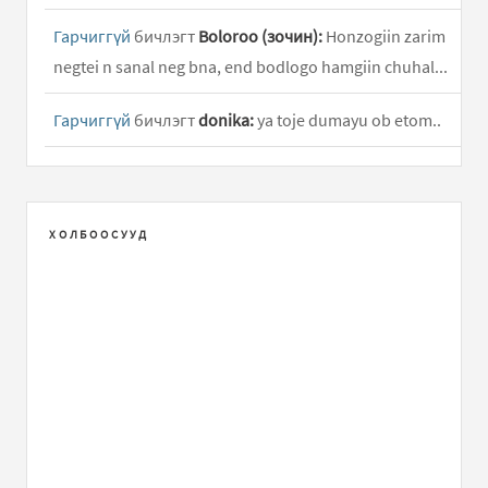
Гарчиггүй
бичлэгт
Boloroo (зочин):
Honzogiin zarim
negtei n sanal neg bna, end bodlogo hamgiin chuhal...
Гарчиггүй
бичлэгт
donika:
ya toje dumayu ob etom..
Гарчиггүй
бичлэгт
G84:
txs i thinking about,..
Гарчиггүй
бичлэгт
xvv:
Огт гар хүрмээргүй л байна
ХОЛБООСУУД
Өөрснөө хийж бүтээж арай л өөр байдлаар бүсээ
чангалж байгаад ч болсон..
Гарчиггүй
бичлэгт
honzo:
Өндөр цалин олгох замаар
ард түмний хүртэх хувийг түгээх талаар бичсэн
байна...
моодны бүдүүн залуус
бичлэгт
tatah:
zaluustai
taniltsah bolgond, sorry bi jaahan Guzeetei shuu gehiim