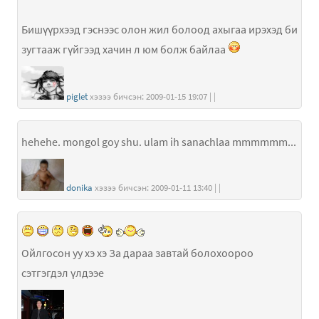
Бишүүрхээд гэснээс олон жил болоод ахыгаа ирэхэд би
зугтааж гүйгээд хачин л юм болж байлаа
piglet
хэзээ бичсэн: 2009-01-15 19:07 | |
hehehe. mongol goy shu. ulam ih sanachlaa mmmmmm...
donika
хэзээ бичсэн: 2009-01-11 13:40 | |
Ойлгосон уу хэ хэ За дараа завтай болохоороо
сэтгэгдэл үлдээе