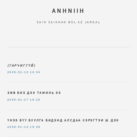
ANHNIIH
SAIN SAIKHAN BOL AZ JARGAL
(ГАРЧИГГҮЙ)
2009-02-10
16:34
ЗӨВ БИЗ ДЭЭ ТАМИНЬ ЭЭ
2009-01-27
16:25
ҮНЭЭ БҮҮ БУУЛГА БИДЭНД АЛСДАА ХЭРЭГТЭИ Ш ДЭЭ
2009-01-10
19:39