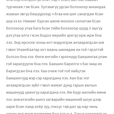
турчихаж гэж бсан. Уулзаагүү удсан болохоор анхандаа
жаахан эвгүү бишүүрхээд ч бгаа юм шиг санагдаж бсан
шүү хэ хэ. Намаиг буусан шөнө жоохон салхитаи бсан
болохоор утаа бага бсан тийм болохоор шууд л ашгүү
дээ утаа алга гэсэн бодол өөрийн эрхгүү орж ирж бна
лээ. Энд ирснээс хоиш илт мэдрэгдэж анзаарагдсан юм
гэвэл Улаанбаатар хот маань шөнөдөө их гоё гэрэлтэй
болсон бна лээ. Өнгө өнгийн гэрэлнүүд баишингаа улам
гоё харагдуулж бна лээ. Баишин барилга ч бас маш их
баригдсан бна лээ. Хаа очиж гоё гоё хийцтэи
баишингууд мэр сэр харагдана лээ. Аан бас нэг
анзаарагдсан зүйл гэвэл жижиг дунд гарын ажлын
машинууд цөөнгүү харагдана лээ. Өө бүүр жилийн өмнө
лос анжэлэсийн шинэ загварийн машиний шоун дээр
харж бсан ланд хоёр зуу, лэксус тав дал эд нар чинь
харин энд өнгө өнгөөрөө бна лээ ш д. Такси киломэтр нь