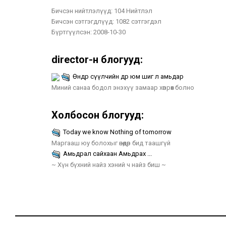
Бичсэн нийтлэлүүд:
104 Нийтлэл
Бичсэн сэтгэгдлүүд:
1082 сэтгэгдэл
Бүртгүүлсэн:
2008-10-30
director-н блогууд:
Өнөөдөр сүүлчийн өдөр юм шиг л амьдар
Миний санаа бодол энэхүү замаар хөврөх болно
Холбосон блогууд:
Today we know Nothing of tomorrow
Маргааш юу болохыг өнөөдөр бид таашгүй
Амьдрал сайхаан Амьдрах ...
~ Хүн бүхний найз хэний ч найз биш ~