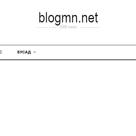
С
БУСАД