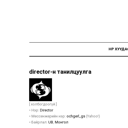
НҮҮР ХУУДА
director-н танилцуулга
[ холбогдоогүй ]
•
Нэр:
Director
•
Мессенжерийн нэр:
ochgerl_gs
(Yahoo!)
•
Байрлал:
UB
,
Монгол