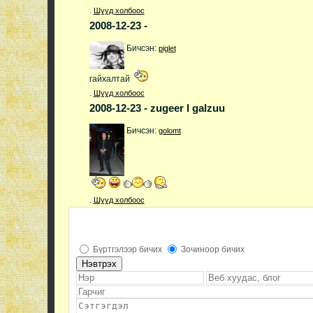
.
Шууд холбоос
2008-12-23 -
Бичсэн:
piglet
гайхалтай
.
Шууд холбоос
2008-12-23 - zugeer l galzuu
Бичсэн:
golomt
.
Шууд холбоос
Бүртгэлээр бичих
Зочиноор бичих