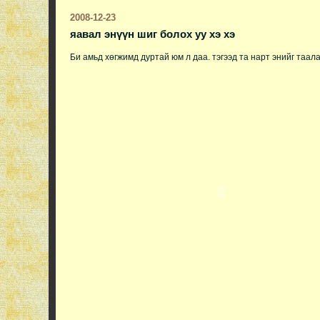
2008-12-23
яавал энүүн шиг болох уу хэ хэ
Би амьд хөгжимд дуртай юм л даа. тэгээд та нарт энийг таал