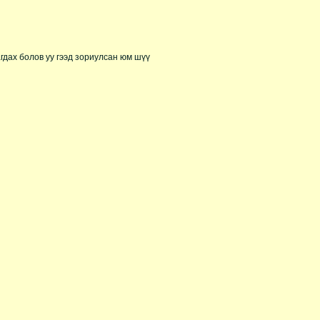
агдах болов уу гээд зориулсан юм шүү