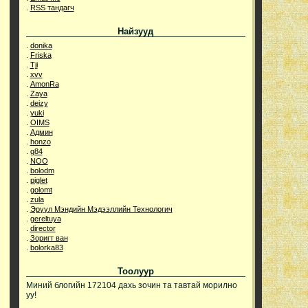
.
RSS тандагч
Найзууд
.
donika
.
Friska
.
Tji
.
xvv
.
AmonRa
.
Zaya
.
deizy
.
yuki
.
OIMS
.
Админ
.
honzo
.
g84
.
NOO
.
bolodm
.
piglet
.
golomt
.
zula
.
Эрүүл Мэндийн Мэдээллийн Технологич
.
gereltuya
.
director
.
Зоригт ван
.
bolorka83
Тоолуур
Миний блогийн 172104 дахь зочин та тавтай морилно
уу!