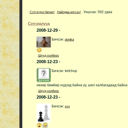
.
.
.
Уншсан: 592 удаа
Сэтгэгдэл бичих!
Найздаа илгээх!
Сэтгэгдлүүд
2008-12-29 -
Бичсэн:
donika
.
Шууд холбоос
2008-12-23 -
Бичсэн: ketchup
нөхөр бөмбөр нүдээд байна уу, шөл халбагадаад байна у
.
Шууд холбоос
2008-12-23 -
Бичсэн:
xvv