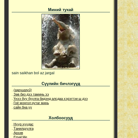
Миний тухай
sain saikhan bol az jargal
Сүүлийн бичлэгүүд
.
(гарчиггүй)
.
Зөв биз дээ таминь ээ
.
Үнээ бүү буулга бидэнд алсдаа хэрэгтэи ш дээ
.
Гоё монгол нутаг минь
.
сайн бна уу
Холбоосууд
.
Нүүр хуудас
.
Танилцуулга
.
Архив
.
Email Me