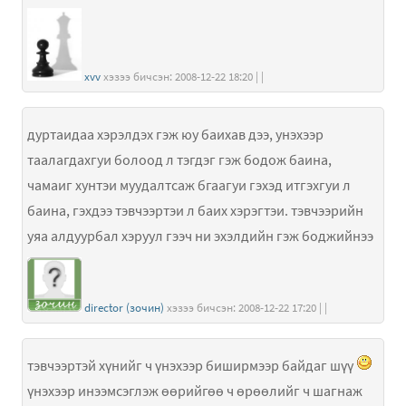
xvv
хэзээ бичсэн: 2008-12-22 18:20 | |
дуртаидаа хэрэлдэх гэж юу баихав дээ, унэхээр
таалагдахгуи болоод л тэгдэг гэж бодож баина,
чамаиг хунтэи муудалтсаж бгаагуи гэхэд итгэхгуи л
баина, гэхдээ тэвчээртэи л баих хэрэгтэи. тэвчээрийн
уяа алдуурбал хэруул гээч ни эхэлдийн гэж боджийнээ
director (зочин)
хэзээ бичсэн: 2008-12-22 17:20 | |
тэвчээртэй хүнийг ч үнэхээр биширмээр байдаг шүү
үнэхээр инээмсэглэж өөрийгөө ч өрөөлийг ч шагнаж