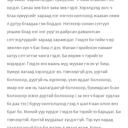
хүсдэг. Санаа зөв бол заяа зөв гэдэг. Хэрэлдээд зогс ч
бгаа хүмүүсийг хараад нэг нэгнээ оилгоход жаахан сөөм
л дутуу бгаадаа гэж боддог. Нэтээээр сонин сэтгүүл
уншиж бхад нэг нэг рүүгээ дайрсан давшилсан
сэтгэгдлүүдийг хараад харамсдаг. Гэхдээ би тийм ч өр
зөөлөн хүн ч бас биш л дээ. Манаи гэрийнхэн намаиг
хатуу сэтгэлтэи чанга гэдэг. Би өөрөө ч тэрийгээ
мэдэрдэг. Гэхдээ энэ маань муу, муухаи гэсэн үг биш.
Хүмүүс яагаад хэрэлддэг вэ. тэвчээргүй дээ, ууртай
болохоор, дургуй нь хүрэхээр, үзэн яддаг болохоор,
ямар нэг юм нь таалагдахгүй болохоор, бухимдсан бсан
болохоор эсвэл дуртай болохоор ( за энэ ч бараг худлаа
бх даа тээ ) буруу оилголцоод гээд л шалтгаан олон янз
бдаг бх. Миний уур хүрдэг гэхдээ би тэрийгээ барьдаг. Би
тэвчээртэй. Хүнтэй муудахыг хүсдэггүй. Тэр хүн надад
таалагдахгүй бол би зүгээр л яваад өгнө. Буруу