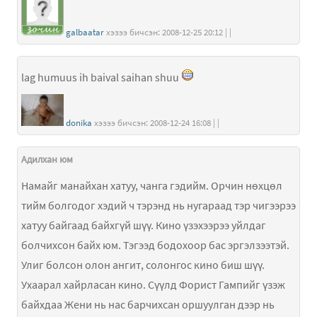
galbaatar
хэзээ бичсэн: 2008-12-25 20:12 | |
lag humuus ih baival saihan shuu
donika
хэзээ бичсэн: 2008-12-24 16:08 | |
Адилхан юм
Намайг манайхан хатуу, чанга гэдийм. Орчин нөхцөл
тийм болгодог хэдий ч тэрэнд нь нугараад тэр чигээрээ
хатуу байгаад байхгүй шүү. Кино үзэхээрээ уйлдаг
болчихсон байх юм. Тэгээд бодохоор бас эргэлзээтэй.
Улиг болсон олон ангит, солонгос кино биш шүү.
Ухаарал хайрласан кино. Сүүлд Форист Гампийг үзэж
байхдаа Жени нь нас барчихсан оршуулган дээр нь