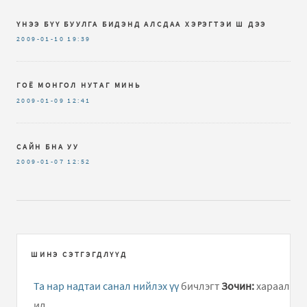
ҮНЭЭ БҮҮ БУУЛГА БИДЭНД АЛСДАА ХЭРЭГТЭИ Ш ДЭЭ
2009-01-10
19:39
ГОЁ МОНГОЛ НУТАГ МИНЬ
2009-01-09
12:41
САЙН БНА УУ
2009-01-07
12:52
ШИНЭ СЭТГЭГДЛҮҮД
Та нар надтаи санал нийлэх үү
бичлэгт
Зочин:
хараал
ид