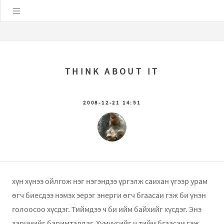
Цэс
THINK ABOUT IT
2008-12-21 14:51
хүн хүнээ ойлгож нэг нэгэндээ үргэлж саихан үгээр урам
өгч биесдээ нэмэх эерэг энерги өгч бгаасаи гэж би үнэн
голоосоо хүсдэг. Тиймдээ ч би ийм байхийг хүсдэг. Энэ
зарчмийг баримталдаг. Хүмүүсийг ч тийм бгаасаи гэж