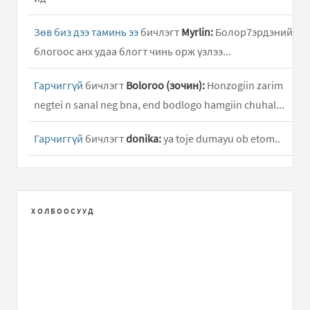
Зөв биз дээ таминь ээ
бичлэгт
Myrlin:
Болор7эрдэний
блогоос анх удаа блогт чинь орж үзлээ...
Гарчиггүй
бичлэгт
Boloroo (зочин):
Honzogiin zarim
negtei n sanal neg bna, end bodlogo hamgiin chuhal...
Гарчиггүй
бичлэгт
donika:
ya toje dumayu ob etom..
Гарчиггүй
бичлэгт
G84:
txs i thinking about,..
Гарчиггүй
бичлэгт
xvv:
Огт гар хүрмээргүй л байна
ХОЛБООСУУД
Өөрснөө хийж бүтээж арай л өөр байдлаар бүсээ
чангалж байгаад ч болсон..
Гарчиггүй
бичлэгт
honzo:
Өндөр цалин олгох замаар
ард түмний хүртэх хувийг түгээх талаар бичсэн