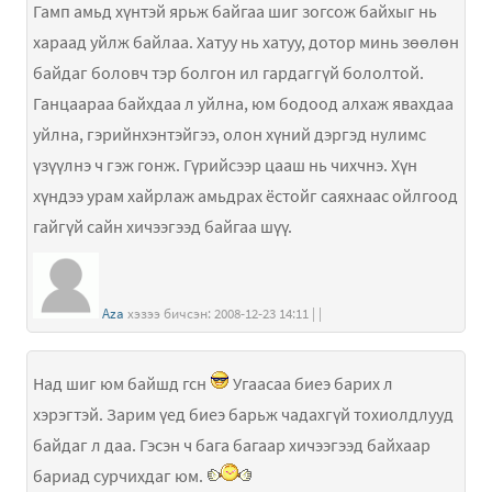
Гамп амьд хүнтэй ярьж байгаа шиг зогсож байхыг нь
хараад уйлж байлаа. Хатуу нь хатуу, дотор минь зөөлөн
байдаг боловч тэр болгон ил гардаггүй бололтой.
Ганцаараа байхдаа л уйлна, юм бодоод алхаж явахдаа
уйлна, гэрийнхэнтэйгээ, олон хүний дэргэд нулимс
үзүүлнэ ч гэж гонж. Гүрийсээр цааш нь чихчнэ. Хүн
хүндээ урам хайрлаж амьдрах ёстойг саяхнаас ойлгоод
гайгүй сайн хичээгээд байгаа шүү.
Aza
хэзээ бичсэн: 2008-12-23 14:11 | |
Над шиг юм байшд гсн
Угаасаа биеэ барих л
хэрэгтэй. Зарим үед биеэ барьж чадахгүй тохиолдлууд
байдаг л даа. Гэсэн ч бага багаар хичээгээд байхаар
бариад сурчихдаг юм.