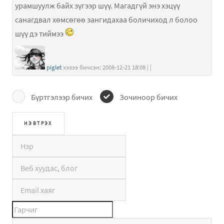
урамшуулж байх зүгээр шүү. Магадгүй энэ хэцүү
санагдвал хөмсөгөө зангидахаа боличиход л болоо
шүү дэ тиймээ
piglet
хэзээ бичсэн: 2008-12-21 18:08 | |
Бүртгэлээр бичих
Зочиноор бичих