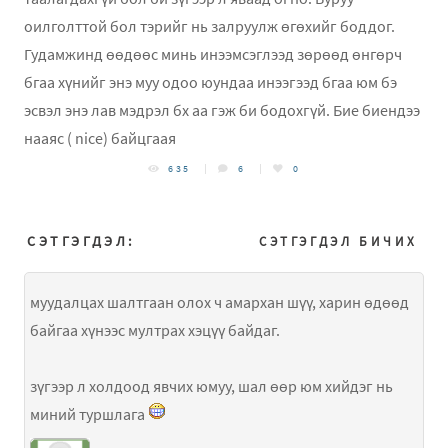
оилголттой бол тэрийг нь залруулж өгөхийг боддог.
Гудамжинд өөдөөс минь инээмсэглээд зөрөөд өнгөрч
бгаа хүнийг энэ муу одоо юундаа инээгээд бгаа юм бэ
эсвэл энэ лав мэдрэл бх аа гэж би бодохгүй. Бие биендээ
нааяс ( nice) байцгаая
635
6
0
СЭТГЭГДЭЛ:
СЭТГЭГДЭЛ БИЧИХ
муудалцах шалтгаан олох ч амархан шүү, харин өдөөд
байгаа хүнээс мултрах хэцүү байдаг.
зүгээр л холдоод явчих юмуу, шал өөр юм хийдэг нь
миний туршлага