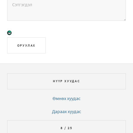
ОРУУЛАХ
НҮҮР ХУУДАС
Өмнөх хуудас
Дараах хуудас
8 / 25