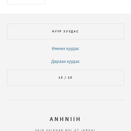
НҮҮР ХУУДАС
Өмнөх хуудас
Дараах хуудас
15 / 25
ANHNIIH
SAIN SAIKHAN BOL AZ JARGAL