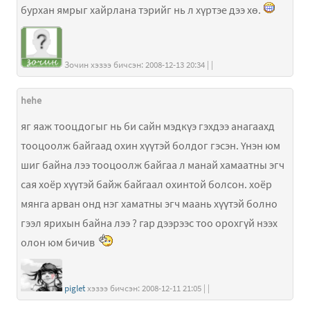
бурхан ямрыг хайрлана тэрийг нь л хүртэе дээ хө.
Зочин хэзээ бичсэн: 2008-12-13 20:34 | |
hehe
яг яаж тооцдогыг нь би сайн мэдкүэ гэхдээ анагаахд
тооцоолж байгаад охин хүүтэй болдог гэсэн. Үнэн юм
шиг байна лээ тооцоолж байгаа л манай хамаатны эгч
сая хоёр хүүтэй байж байгаал охинтой болсон. хоёр
мянга арван онд нэг хаматны эгч маань хүүтэй болно
гээл ярихын байна лээ ? гар дээрээс тоо орохгүй нээх
олон юм бичив
piglet
хэзээ бичсэн: 2008-12-11 21:05 | |