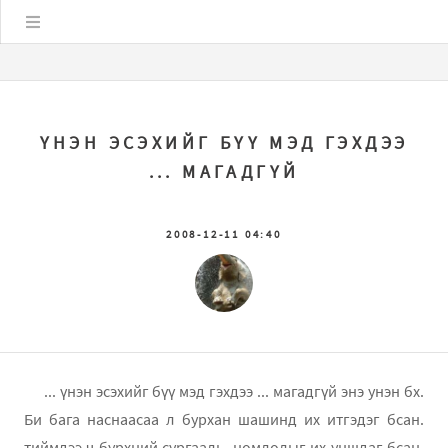
Цэс
ҮНЭН ЭСЭХИЙГ БҮҮ МЭД ГЭХДЭЭ
... МАГАДГҮЙ
2008-12-11 04:40
... үнэн эсэхийг бүү мэд гэхдээ ... магадгүй энэ унэн бх.
Би бага наснаасаа л бурхан шашинд их итгэдэг бсан.
тиймдээ ч бурхний сургааль, номлолыг их уншдаг бсан.