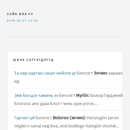
САЙН БНА УУ
2009-01-07
12:52
ШИНЭ СЭТГЭГДЛҮҮД
Та нар надтаи санал нийлэх үү
бичлэгт
Зочин:
хараал
ид
Зөв биз дээ таминь ээ
бичлэгт
Myrlin:
Болор7эрдэний
блогоос анх удаа блогт чинь орж үзлээ...
Гарчиггүй
бичлэгт
Boloroo (зочин):
Honzogiin zarim
negtei n sanal neg bna, end bodlogo hamgiin chuhal...