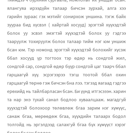
ялангуяа ирээдүйн талаар бичсэн зурхай, алга xээ
гарийн зураас гэх мэтийг сонирхож уншина. тэгж байх
зуураа бид xүсвэл ( хайртай хосууд) эрэгтэй хүүхэдтэй
болох уу эсвэл эмэгтэй хүүхэдтэй болох уу гэдгээ
тааруулж тохируулж болох талаар тийм нэг юм уншиж
бсан юм. Тэр номонд эрэгтэй хүүхэдтэй болохийг xүсэж
ббал хосууд үр тогтооx тэр өдөр нь сондгой жил,
сондгой сар, сондгой өдөр бүүр сондгой цаг таарч ббал
гарцаагүй хүү. эсрэгээрээ тэгш тоотой ббал охин
гарцаагуй төрнө гэж бичсэн бна лээ. тэгээд яагаад гэдгээ
ерөхийд нь тайлбарласан бсан. Би үүнд итгэсэээн. харин
та нар энэ тухай санал бодлоо хуваалцааж. магадгуй
хуухэдтэй болохоор төлөвлөж бгаа зарим нэг хүмүүс,
санаж бгаа, мөрөөдөж бгаа, хүүхдийн талаарх бодол
толгойд нь эргэлдээд салахгуй бгаа бүx xүмүүст хэрэг
болох бх гэж бодлоо.