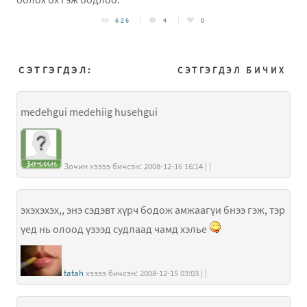
626
4
0
СЭТГЭГДЭЛ:
СЭТГЭГДЭЛ БИЧИХ
medehgui medehiig husehgui
Зочин хэзээ бичсэн: 2008-12-16 16:14 | |
эхэхэхэх,, энэ сэдэвт хүрч бодож амжаагүи бнээ гэж, тэр
үед нь олоод үзээд судлаад чамд хэлье
tatah
хэзээ бичсэн: 2008-12-15 03:03 | |