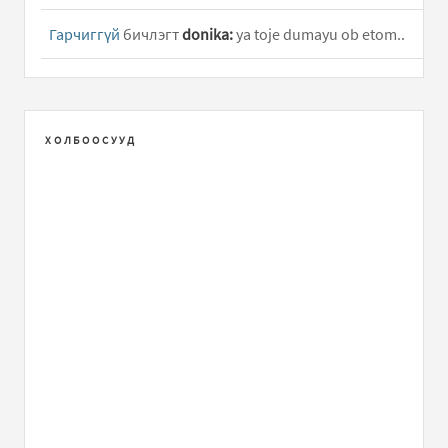
Гарчиггүй
бичлэгт
donika:
ya toje dumayu ob etom..
Гарчиггүй
бичлэгт
G84:
txs i thinking about,..
Гарчиггүй
бичлэгт
xvv:
Огт гар хүрмээргүй л байна
ХОЛБООСУУД
Өөрснөө хийж бүтээж арай л өөр байдлаар бүсээ
чангалж байгаад ч болсон..
Гарчиггүй
бичлэгт
honzo:
Өндөр цалин олгох замаар
ард түмний хүртэх хувийг түгээх талаар бичсэн
байна...
моодны бүдүүн залуус
бичлэгт
tatah:
zaluustai
taniltsah bolgond, sorry bi jaahan Guzeetei shuu gehiim
bnshd,kkkk Bodvol odoo..
Зөв биз дээ таминь ээ
бичлэгт
tatah:
kkkkkkk. zov oo