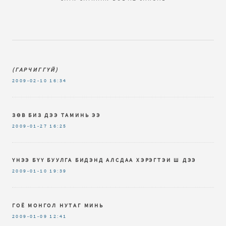
(ГАРЧИГГҮЙ)
2009-02-10
16:34
ЗӨВ БИЗ ДЭЭ ТАМИНЬ ЭЭ
2009-01-27
16:25
ҮНЭЭ БҮҮ БУУЛГА БИДЭНД АЛСДАА ХЭРЭГТЭИ Ш ДЭЭ
2009-01-10
19:39
ГОЁ МОНГОЛ НУТАГ МИНЬ
2009-01-09
12:41